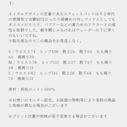
す。
ネイタルデザインの定番であるスウェットパンツは９０年代
の雰囲気で古着MIXだったり綺麗めの外しアイテムとしても
オススメだそうで、バブアーなどの重ためのアウターとの相
性も抜群でした。厳冬期じゃなければウェーダーの下に穿く
のもいいですね。
少数生産なのでこの機会をお見逃しなく。
S / ウエスト74 ヒップ108 股上26 股下66 もも周り
66 裾周り30
M / ウエスト78 ヒップ112 股上27 股下67 もも周り
68 裾周り31
L / ウエスト82 ヒップ116 股上28 股下68 もも周り
70 裾周り32
素材：表地コットン100%
※お使いのモニター設定、お部屋の照明等により実際の商品
と色味が異なる場合がございます
※プリント位置や色味が若干変更する場合がございます