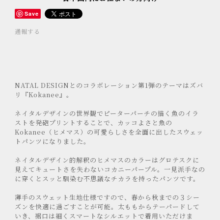
Save
通報する
NATAL DESIGNとのコラボレーション第1弾のテーマはズバ
リ『Kokanee』。
ネイタルデザインの世界観でピーターパーチの描く魚のイラ
ストを発砲プリントすることで、カッコよさと魚の
Kokanee（ヒメマス）の可愛らしさを全面に出したスウェッ
トパンツになりました。
ネイタルデザイン的解釈のヒメマスのカラーはグロテスクに
見えてキュートさを失わないコカニーパープル。一見派手なの
に穿くとスッと馴染む不思議なチカラを持ったパンツです。
薄手のスウェット生地仕様ですので、春から秋までの３シー
ズンを快適に過ごすことが可能。太ももからテーパードして
いき、裾口は細くスマートなシルエットで着用いただけま